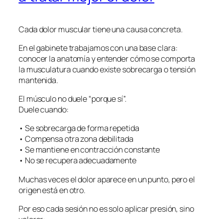
Cada dolor muscular tiene una causa concreta.
En el gabinete trabajamos con una base clara:
conocer la anatomía y entender cómo se comporta
la musculatura cuando existe sobrecarga o tensión
mantenida.
El músculo no duele “porque sí”.
Duele cuando:
• Se sobrecarga de forma repetida
• Compensa otra zona debilitada
• Se mantiene en contracción constante
• No se recupera adecuadamente
Muchas veces el dolor aparece en un punto, pero el
origen está en otro.
Por eso cada sesión no es solo aplicar presión, sino