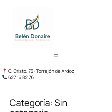
Saltar
al
contenido
C. Cristo, 73 · Torrejón de Ardoz
627 16 82 76
Categoría:
Sin