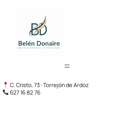
Saltar
al
contenido
C. Cristo, 73 · Torrejón de Ardoz
627 16 82 76